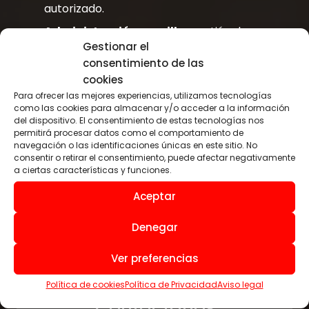
autorizado.
Administración sencilla:
gestión de
Gestionar el
horarios, aforo y permisos por perfiles o
consentimiento de las
franjas.
cookies
Orden y trazabilidad:
entradas más
Para ofrecer las mejores experiencias, utilizamos tecnologías
organizadas y registro de accesos para un
como las cookies para almacenar y/o acceder a la información
del dispositivo. El consentimiento de estas tecnologías nos
seguimiento completo.
permitirá procesar datos como el comportamiento de
Aplicaciones recomendadas:
Colegios ·
navegación o las identificaciones únicas en este sitio. No
consentir o retirar el consentimiento, puede afectar negativamente
Institutos · Universidades · Centros de
a ciertas características y funciones.
formación · Academias
Aceptar
VER SOLUCIONES DE ACCESO
Denegar
Ver preferencias
Política de cookies
Política de Privacidad
Aviso legal
Contáctanos