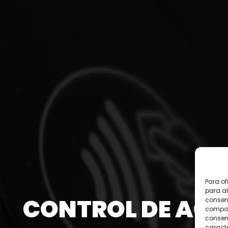
Para of
para al
CONTROL DE AC
consent
comport
consent
caracte