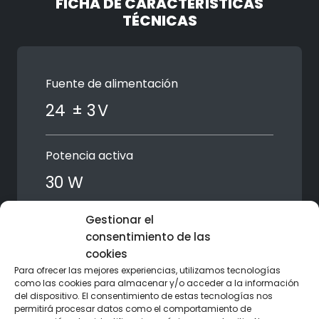
FICHA DE CARACTERÍSTICAS
TÉCNICAS
Fuente de alimentación
24 ± 3 V
Potencia activa
30 W
Gestionar el
Tasa de rendimiento
consentimiento de las
40 a 60 personas/min
cookies
Para ofrecer las mejores experiencias, utilizamos tecnologías
como las cookies para almacenar y/o acceder a la información
del dispositivo. El consentimiento de estas tecnologías nos
Ancho de paso
permitirá procesar datos como el comportamiento de