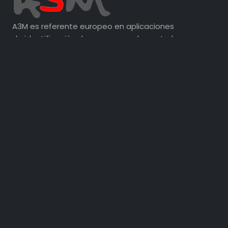
A3M es referente europeo en aplicaciones
de identificación de personas y de control
de acceso por tecnología RFID y biometría.
EMPRESA
Sectores
Tornos de acceso
Portillos y pasillos
Otros productos
Proyectos
Blog
Quiénes somos