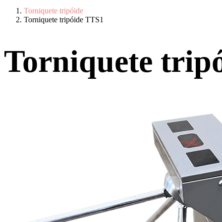
Torniquete tripóide
Torniquete tripóide TTS1
Torniquete trip