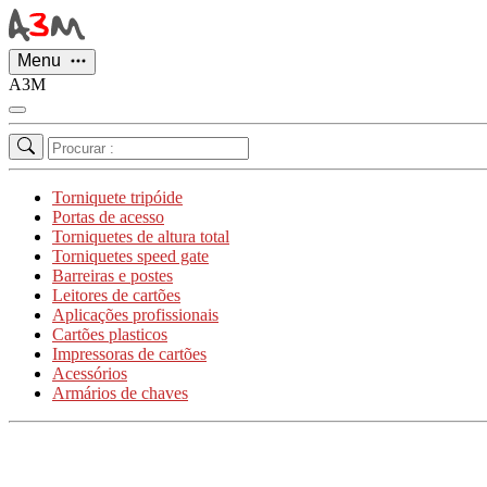
Painel de Gerenciamento de Cookies
Menu
A3M
Torniquete tripóide
Portas de acesso
Torniquetes de altura total
Torniquetes speed gate
Barreiras e postes
Leitores de cartões
Aplicações profissionais
Cartões plasticos
Impressoras de cartões
Acessórios
Armários de chaves