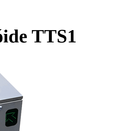
óide TTS1