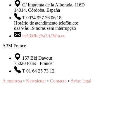
C/ Imprenta de la Alborada, 116D
14014, Córdoba, España
T 0034 957 76 06 18
Horário de atendimento telefônico:
das 9 às 19 horas sem interrupção
in
A3M
fo@a3
A3M
m.eu
A3M France
157 Bld Davout
75020 Paris - France
T 01 64 25 73 12
A empresa
•
Newsletter
•
Contacto
•
Aviso legal