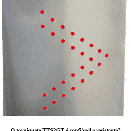
O torniquete TTS2GT é confiável e resistente?