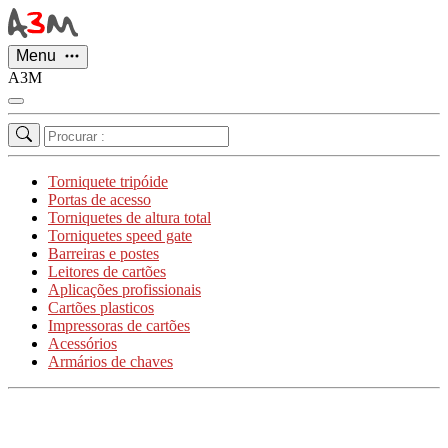
Painel de Gerenciamento de Cookies
Menu
A3M
Torniquete tripóide
Portas de acesso
Torniquetes de altura total
Torniquetes speed gate
Barreiras e postes
Leitores de cartões
Aplicações profissionais
Cartões plasticos
Impressoras de cartões
Acessórios
Armários de chaves