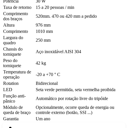
Potência
30 W
Taxa de retorno
15 a 20 pessoas / min
Comprimento
520mm. 470 ou 420 mm a pedido
dos braços
Altura
976 mm
Comprimento
1010 mm
Largura do
250 mm
quadro
Chassis do
Aço inoxidável AISI 304
torniquete
Peso do
42 kg
torniquete
Temperatura de
-20 a +70 ° C
operação
Rotation
Bidirecional
LED
Seta verde permitida, seta vermelha proibida
Função anti-
Automático por rotação livre do tripóide
pânico
Módulo de
Opcionalmente, ocorre queda de energia ou
queda de braço
controle externo (botão, SSI ...)
Garantia
Um ano