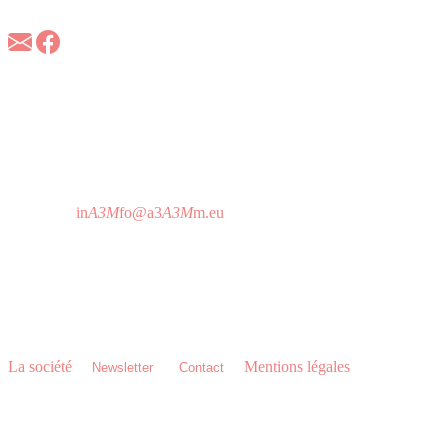
d’identification sécurisée des personnes et du contrôle d’accès en
technologie RFID et biométrique.
A3M France
157 Bld Davout
75020 Paris - France
T 01 64 25 73 12
Horaire d'attention téléphonique:
De 9h à 19h sans interruption
in
A3M
fo@a3
A3M
m.eu
A3M Headquarters
C/ Imprenta Alborada 116,
14014 Córdoba - Espagne
T 0034 957 76 06 18
La société
•
•
•
Mentions légales