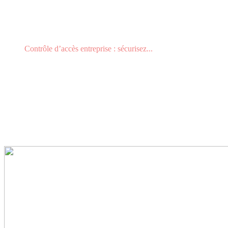
Contrôle d’accès entreprise : sécurisez...
CONTRÔLE D’ACCÈS
ENTREPRISE : SÉCURISEZ
VOS ACCÈS
EFFICACEMENT