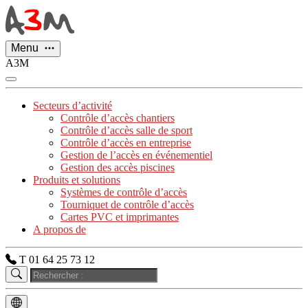
Panneau de gestion des cookies
Menu
A3M
Secteurs d’activité
Contrôle d’accès chantiers
Contrôle d’accès salle de sport
Contrôle d’accès en entreprise
Gestion de l’accès en événementiel
Gestion des accès piscines
Produits et solutions
Systèmes de contrôle d’accès
Tourniquet de contrôle d’accès
Cartes PVC et imprimantes
A propos de
T 01 64 25 73 12