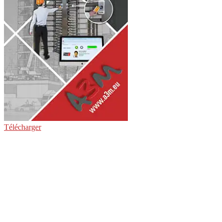
Télécharger
Bienvenue chez A3M. Créée en 2023, forte d’une trajectoire de plus
de 20 ans, A3M a su développer un réseau de distribution fort, en
France mais aussi dans plus de 20 pays d’Europe et d’Afrique. Une
société à taille humaine, proche de ses clients, organisée pour donner
un service immédiat au niveau commercial et technique. Une équipe
composée de jeunes, volontaires et enthousiastes, et de moins
jeunes, expérimentés, experts reconnus en France sur notre secteur
d’activité. Avec un credo commun : mettre les technologies
d’identification les plus évoluées à la portée de tout type