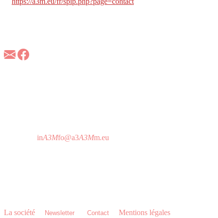
https://a3m.eu/fr/spip.php?page=contact
À propos d'A3M
A3M est la référence européenne dans les applications
d’identification sécurisée des personnes et du contrôle d’accès en
technologie RFID et biométrique.
A3M France
157 Bld Davout
75020 Paris - France
T 01 64 25 73 12
Horaire d'attention téléphonique:
De 9h à 19h sans interruption
in
A3M
fo@a3
A3M
m.eu
A3M Headquarters
C/ Imprenta Alborada 116,
14014 Córdoba - Espagne
T 0034 957 76 06 18
La société
•
•
•
Mentions légales