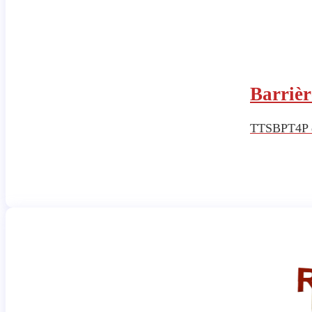
Barriè
TTSBPT4P est