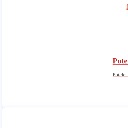
Pote
Potelet