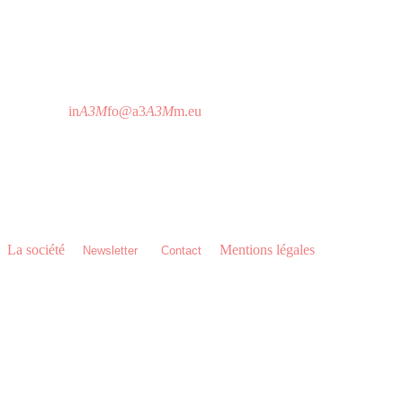
157 Bld Davout
75020 Paris - France
T 01 64 25 73 12
Horaire d'attention téléphonique:
De 9h à 19h sans interruption
in
A3M
fo@a3
A3M
m.eu
A3M Headquarters
C/ Imprenta Alborada 116,
14014 Córdoba - Espagne
T 0034 957 76 06 18
La société
•
•
•
Mentions légales