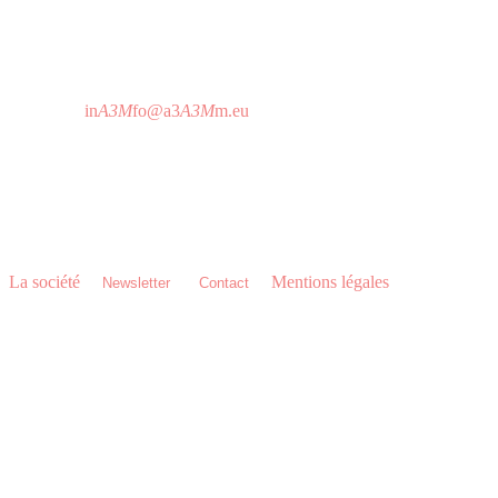
75020 Paris - France
T 01 64 25 73 12
Horaire d'attention téléphonique:
De 9h à 19h sans interruption
in
A3M
fo@a3
A3M
m.eu
A3M Headquarters
C/ Imprenta Alborada 116,
14014 Córdoba - Espagne
T 0034 957 76 06 18
La société
•
•
•
Mentions légales