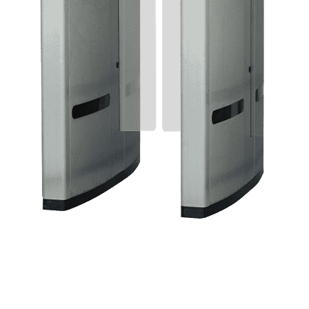
Standing extrême pour ce couloir de
passage rapide à ventaux crystal
coulissants