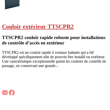
Couloir extérieur TTSCPR2
TTSCPR2 couloir rapide robuste pour installations
de contrôle d’accès en extérieur
TTSCPR2 est un couloir rapide à ventaux battants qui a été
développé spécifiquement afin de pouvoir être installé en extérieur.
Une caractéristique exceptionnelle parmi les couloirs de contrôle de
passage, en conservant une grande...
À propos d'A3M
A3M est la référence européenne dans les applications
d’identification sécurisée des personnes et du contrôle d’accès en
technologie RFID et biométrique.
A3M France
157 Bld Davout