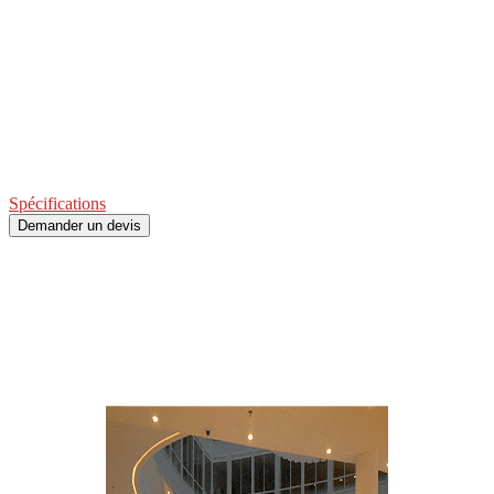
Le couloir de passage rapide TTSCP120 est un système haut de
gamme de contrôle des accès à
ventaux coulissants escamotables
.
Construction en acier inoxydable et mise en œuvre des technologies
les plus avancées : il fournit un contrôle des accès de précision,
fiable et rapide, dans un
design moderne et élégant
. A3M propose
la personnalisation du couloir de passage TTSCP120 avec des
ventaux personnalisables en hauteur et au logo du client pour un
prestige maximal.
Spécifications
Demander un devis