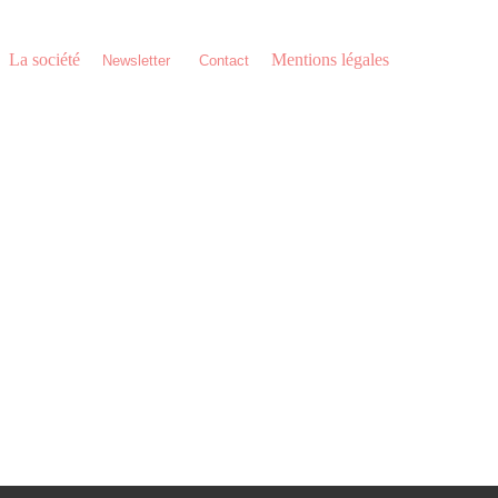
T 0034 957 76 06 18
La société
•
•
•
Mentions légales