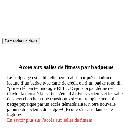
Vous avez besoin de facilité et de flexibilité pour gérer les entrées à
votre salle de fitness. Vos adhérents disposent de badges à puce
RFID imprimés, mais vous voulez offrir la possibilité d’entrer sur
présentation d’un QR code sur smartphone. Le lecteur A3M tout-en-
un identifie les membres en double technologie.
Demander un devis
Accès aux salles de fitness par badgeuse
Le badgeage est habituellement réalisé par présentation et
lecture d’un badge type carte de crédit ou d’un badge rond dit
"porte-clé" en technologie RFID. Depuis la pandémie de
Covid, la dématérialisation s’étend à divers secteurs et les salles
de sport cherchent une transition voire un remplacement du
badge physique par un accès dématérialisé. Notre nouvelle
gamme de lecteurs de badge+QRcode s’inscrit dans cette
logique.
En savoir plus sur l’accès aux salles de fitness