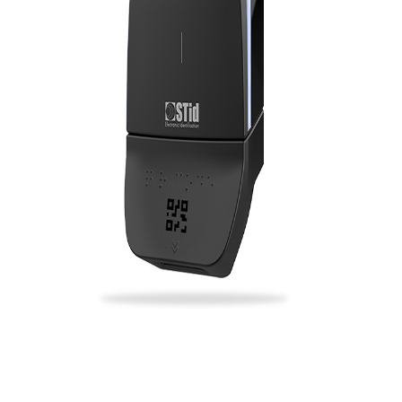
Choisissez : le badge de membre RFID ou
la dématérialisation avec le QR code