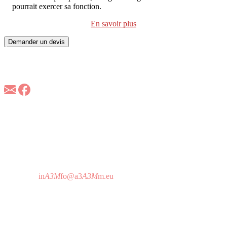
pourrait exercer sa fonction.
En savoir plus
Demander un devis
À propos d'A3M
A3M est la référence européenne dans les applications
d’identification sécurisée des personnes et du contrôle d’accès en
technologie RFID et biométrique.
A3M France
157 Bld Davout
75020 Paris - France
T 01 64 25 73 12
Horaire d'attention téléphonique:
De 9h à 19h sans interruption
in
A3M
fo@a3
A3M
m.eu
A3M Headquarters
C/ Imprenta Alborada 116,
14014 Córdoba - Espagne