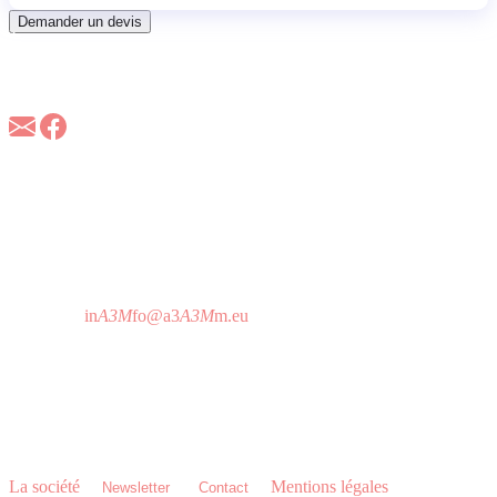
Demander un devis
À propos d'A3M
A3M est la référence européenne dans les applications
d’identification sécurisée des personnes et du contrôle d’accès en
technologie RFID et biométrique.
A3M France
157 Bld Davout
75020 Paris - France
T 01 64 25 73 12
Horaire d'attention téléphonique:
De 9h à 19h sans interruption
in
A3M
fo@a3
A3M
m.eu
A3M Headquarters
C/ Imprenta Alborada 116,
14014 Córdoba - Espagne
T 0034 957 76 06 18
La société
•
•
•
Mentions légales