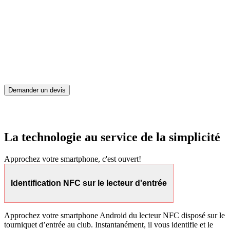
Une technologie réservée jusqu’à il y a peu à certaines entreprises
du CAC40 dotées de moyens informatiques extensifs. A3M
démocratise le pointage NFC et vos adhérents peuvent désormais
entrer dans leur salle de sport avec leur smartphone sans même avoir
à présenter un code-barres au lecteur. Comme avec les moyens de
paiement électroniques, approcher le téléphone portable Android ou
IOS du lecteur d’entrée permet d’ouvrir l’accès.
Demander un devis
La technologie au service de la simplicité
Approchez votre smartphone, c'est ouvert!
Identification NFC sur le lecteur d'entrée
Approchez votre smartphone Android du lecteur NFC disposé sur le
tourniquet d’entrée au club. Instantanément, il vous identifie et le