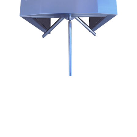
Le tourniquet tripode : vous en avez déjà
vu, mais comment fonctionne-t-il ?
Le
tourniquet tripode
est devenu un objet courant dans notre vie