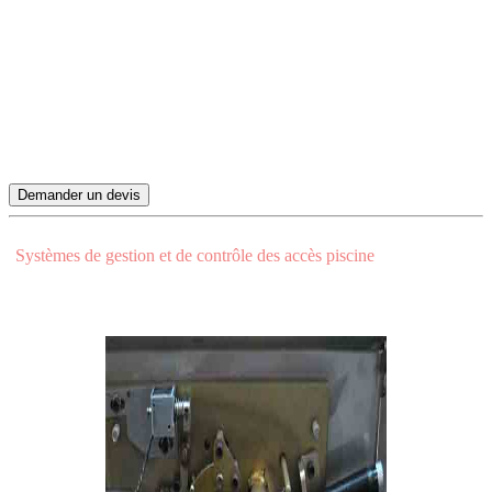
professionnelle ou dans nos loisirs. Vous passez certainement un
tourniquet pour accéder à votre bureau, à votre club de fitness ou à
la bibliothèque municipale de votre ville. L’accès à la piscine ou au
camping est souvent contrôlé par un tourniquet, parfois la plage et
de plus en plus nos enfants doivent en franchir un pour entrer dans
l’enceinte de leur collège ou à la cantine. Par définition
le
tourniquet tripode contrôle l’accès ou limite la fréquentation
instantanée
.
Demander un devis
Visualisez nos solutions complémentaires:
•
Systèmes de gestion et de contrôle des accès piscine