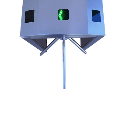
Un tourniquet d’accès idéal pour
intégration de lecteurs de badges et
biométriques
Le TTS2A3 est une version du tourniquet d’accès TTS2 qui