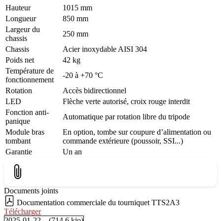
Hauteur
1015 mm
Longueur
850 mm
Largeur du
250 mm
chassis
Chassis
Acier inoxydable AISI 304
Poids net
42 kg
Température de
-20 à +70 °C
fonctionnement
Rotation
Accès bidirectionnel
LED
Flèche verte autorisé, croix rouge interdit
Fonction anti-
Automatique par rotation libre du tripode
panique
Module bras
En option, tombe sur coupure d’alimentation ou
tombant
commande extérieure (poussoir, SSI...)
Garantie
Un an
Documents joints
Documentation commerciale du tourniquet TTS2A3
Télécharger
2025-01-22 – (714.6 kio)