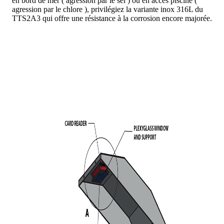
en bord de mer ( agression par le sel ) ou en accès piscine (
agression par le chlore ), privilégiez la variante inox 316L du
TTS2A3 qui offre une résistance à la corrosion encore majorée.