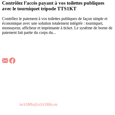
Contrôlez l’accès payant à vos toilettes publiques
avec le tourniquet tripode TTS1KT
Contrôlez le paiement à vos toilettes publiques de façon simple et
économique avec une solution totalement intégrée : tourniquet,
monnayeur, afficheur et imprimante à ticket. Le système de borne de
paiement fait partie du corps du...
À propos d'A3M
A3M est la référence européenne dans les applications
d’identification sécurisée des personnes et du contrôle d’accès en
technologie RFID et biométrique.
A3M France
157 Bld Davout
75020 Paris - France
T 01 64 25 73 12
Horaire d'attention téléphonique:
De 9h à 19h sans interruption
in
A3M
fo@a3
A3M
m.eu
A3M Headquarters