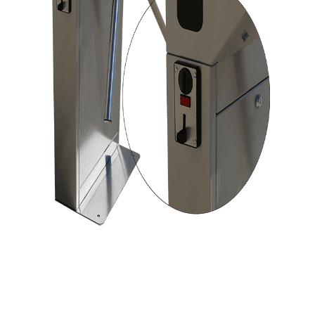
TTS1M tourniquet tripode monnayeur
pour contrôle des entrées payantes
Certains secteurs imposent le paiement d’une petite somme ou