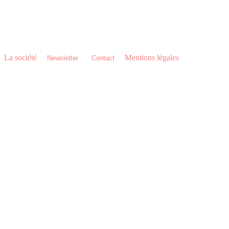
C/ Imprenta Alborada 116,
14014 Córdoba - Espagne
T 0034 957 76 06 18
La société
•
•
•
Mentions légales