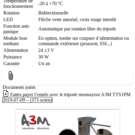
Température de
-20 à +70 °C
fonctionnement
Rotation
Bidirectionnelle
LED
Flèche verte autorisé, croix rouge interdit
Fonction anti-
Automatique par rotation libre du tripode
panique
Module bras
En option, tombe sur coupure d’alimentation ou
tombant
commande extérieure (poussoir, SSI...)
Alimentation
24 ±3 V
Puissance
30 W
Garantie
Un an
Documents joints
Faites payer l’entrée avec le tripode monnayeur A3M TTS1PM
2019-07-09 – (373 octets)